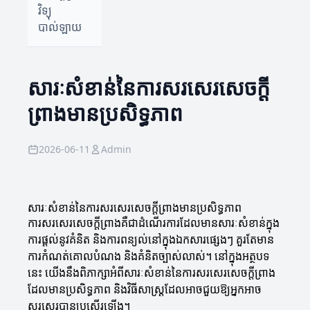
វិទ្យុ
បាល់ឡាយ
សារៈសំខាន់នៃការសរសេរសេចក្តី
ព្រាងមានប្រសិទ្ធភាព
2026-06-11
Admin
សារៈសំខាន់នៃការសរសេរសេចក្តីព្រាងមានប្រសិទ្ធភាព
ការសរសេរសេចក្តីព្រាងគឺជាដំណើរការដែលមានសារៈសំខាន់ក្នុង
ការផ្តល់នូវគំនិត និងការពន្យល់នៅក្នុងឯកសារផ្សេងៗ គួរតែមាន
ការកំណត់គោលបំណង និងគំនិតច្បាស់លាស់។ នៅក្នុងអត្ថបទ
នេះ យើងនឹងពិភាក្សាអំពីសារៈសំខាន់នៃការសរសេរសេចក្តីព្រាង
ដែលមានប្រសិទ្ធភាព និងវិធីសាស្ត្រដែលអាចជួយឱ្យអ្នកអាច
សរសេរបានប្រសើរឡើង។