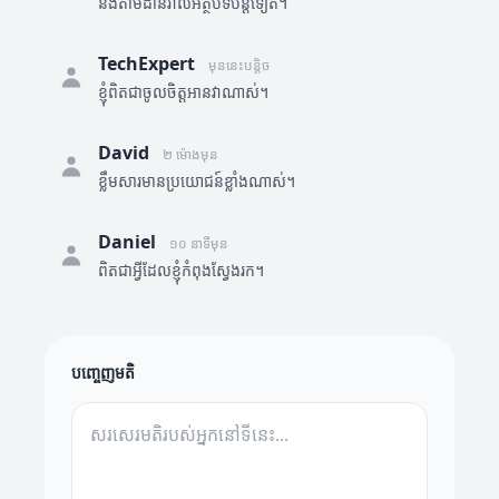
នឹងតាមដានរាល់អត្ថបទបន្តទៀត។
TechExpert
មុននេះបន្តិច
ខ្ញុំពិតជាចូលចិត្តអានវាណាស់។
David
២ ម៉ោងមុន
ខ្លឹមសារមានប្រយោជន៍ខ្លាំងណាស់។
Daniel
១០ នាទីមុន
ពិតជាអ្វីដែលខ្ញុំកំពុងស្វែងរក។
បញ្ចេញមតិ