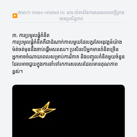
Watch Video related to: សារៈសំខាន់នៃការសរសេរសេចក្តីព្រាង
▶
មានប្រសិទ្ធភាព
៣. ការប្រមូលផ្តុំគំនិត
ការប្រមូលផ្តុំគំនិតគឺជាដំណាក់កាលមួយដែលគួរតែអនុវត្តន៍យ៉ាង
ម៉ត់ចត់មុននឹងចាប់ផ្តើមសរសេរ។ ប្រសិនបើអ្នកមានគំនិតច្រើន
អ្នកអាចចំណាយពេលសម្រាប់ការវិភាគ និងបញ្ចូលគំនិតមួយចំនួន
ដែលអាចជួយក្នុងការនាំទៅរកការសរសេរដែលមានគុណភាព
ខ្ពស់។