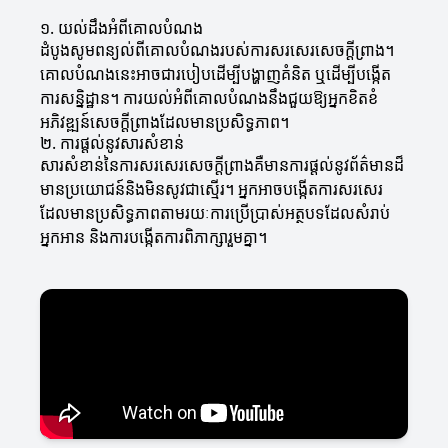
១. យល់ដឹងអំពីគោលបំណង
ដំបូងសូមពន្យល់ពីគោលបំណងរបស់ការសរសេរសេចក្តីព្រាង។
គោលបំណងនេះអាចជារបៀបដើម្បីបង្ហាញគំនិត ឬដើម្បីបង្កើត
ការសន្និដ្ឋាន។ ការយល់អំពីគោលបំណងនឹងជួយឱ្យអ្នកខិតខំ
អភិវឌ្ឍន៍សេចក្តីព្រាងដែលមានប្រសិទ្ធភាព។
២. ការផ្តល់នូវសារសំខាន់
សារសំខាន់នៃការសរសេរសេចក្តីព្រាងគឺមានការផ្តល់នូវព័ត៌មានដ៏
មានប្រយោជន៍និងមិនសូវជាស្មើរ។ អ្នកអាចបង្កើតការសរសេរ
ដែលមានប្រសិទ្ធភាពតាមរយៈការប្រើប្រាស់អត្ថបទដែលសំរាប់
អ្នកអាន និងការបង្កើតការពិភាក្សារួមគ្នា។