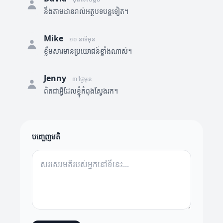
នឹងតាមដានរាល់អត្ថបទបន្តទៀត។
Mike
១០ នាទីមុន
ខ្លឹមសារមានប្រយោជន៍ខ្លាំងណាស់។
Jenny
៣ ថ្ងៃមុន
ពិតជាអ្វីដែលខ្ញុំកំពុងស្វែងរក។
បញ្ចេញមតិ