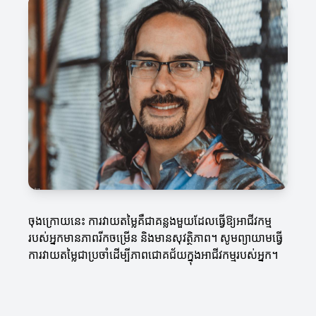
ចុងក្រោយនេះ ការវាយតម្លៃគឺជាគន្លងមួយដែលធ្វើឱ្យអាជីវកម្ម
របស់អ្នកមានភាពរីកចម្រើន និងមានសុវត្ថិភាព។ សូមព្យាយាមធ្វើ
ការវាយតម្លៃជាប្រចាំដើម្បីភាពជោគជ័យក្នុងអាជីវកម្មរបស់អ្នក។