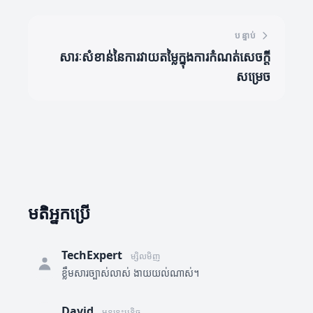
បន្ទាប់
សារៈសំខាន់នៃការវាយតម្លៃក្នុងការកំណត់សេចក្តី
សម្រេច
មតិអ្នកប្រើ
TechExpert
ម្សិលមិញ
ខ្លឹមសារច្បាស់លាស់ ងាយយល់ណាស់។
David
មុននេះបន្តិច