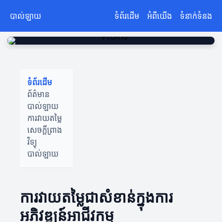
បាល់ឡាយ
ទំព័រដើម
អំពីយើង
ទំនាក់ទំនង
ទំព័រដើម
ព័ត៌មាន
បាល់ឡាយ
ការវាយតម្លៃ
សេចក្តីព្រាង
វិទ្យុ
បាល់ឡាយ
ការវាយតម្លៃជាសំខាន់ក្នុងការ
អភិវឌ្ឍន៍អាជីវកម្ម