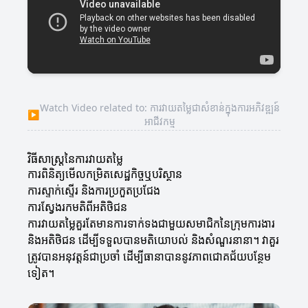
Watch Video related to: ការវាយតម្លៃជាសំខាន់ក្នុងការអភិវឌ្ឍន៍
▶
អាជីវកម្ម
វិធីសាស្ត្រនៃការវាយតម្លៃ
ការពិនិត្យមើលកម្រិតសេដ្ឋកិច្ចឬបរិស្ថាន
ការស្ទាក់ស្ទើរ និងការប្រកួតប្រជែង
ការស្វែងរកមតិពីអតិថិជន
ការវាយតម្លៃគួរតែមានការទាក់ទងជាមួយសមាជិកនៃក្រុមការងារ
និងអតិថិជន ដើម្បីទទួលបានមតិយោបល់ និងសំណួរនានា។ វាគួរ
ត្រូវបានអនុវត្តន៍ជាប្រចាំ ដើម្បីធានាបាននូវភាពជោគជ័យបន្ថែម
ទៀត។