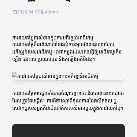
2026-04-05
Admin
ការវាយតម្លៃជាសំខាន់ក្នុងការអភិវឌ្ឍន៍អាជីវកម្ម
ការវាយតម្លៃគឺជាដំណាក់ទំនងសំខាន់មួយដែលជួយដល់ការ
អភិវឌ្ឍន៍របស់អាជីវកម្ម។ វាជាគន្លងដែលអាចធ្វើឱ្យអាជីវកម្មកើន
ឡើង ដោះសោប្រឈមមុខ និងតំឡើងអតិថិជន។
ការវាយតម្លៃអាចជួយកំណត់ចំណុចខ្វះខាត និងគោលនយោបាយ
ដែលត្រូវតែបង្កើន។ ការពិចារណាពីគុណភាពនៃផលិតផល ឬ
សេវាកម្មរបស់អ្នកគឺជាដំណាក់កាលសំខាន់មួយក្នុងការវាយតម្លៃ។