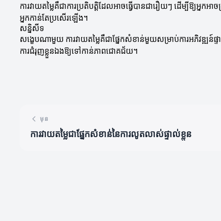
ការវាយតម្លៃគឺជាការប្រតិបត្តិដែលអាចធ្វើបានជារឿយៗ ដើម្បីឱ្យអ្នកអាចត
អ្នកកាន់តែប្រសើរឡើង។
សន្និសីទ
សង្ខេបណាមួយ ការវាយតម្លៃគឺជាផ្នែកសំខាន់មួយសម្រាប់ការអភិវឌ្ឍន៍ផ្ទាល
ការជំរុញខ្លួនឯងឱ្យទៅកាន់ភាពជោគជ័យ។
មុន
ការវាយតម្លៃជាផ្នែកសំខាន់នៃការលូតលាស់ផ្ទាល់ខ្លួន