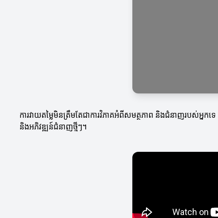
ការវាយតម្លៃមិនត្រឹមតែជាការវិភាគអំពីសមត្ថភាព និងជំនាញរបស់អ្នកទេ
និងអភិវឌ្ឍន៍ជំនាញថ្មីៗ។