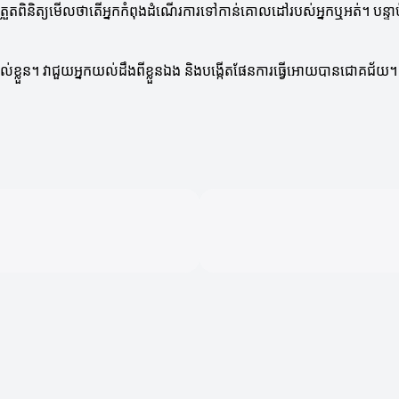
្រួតពិនិត្យមើលថាតើអ្នកកំពុងដំណើរការទៅកាន់គោលដៅរបស់អ្នកឬអត់។ បន្ទាប់ពីកា
់ខ្លួន។ វាជួយអ្នកយល់ដឹងពីខ្លួនឯង និងបង្កើតផែនការធ្វើអោយបានជោគជ័យ។ ដូច្ន