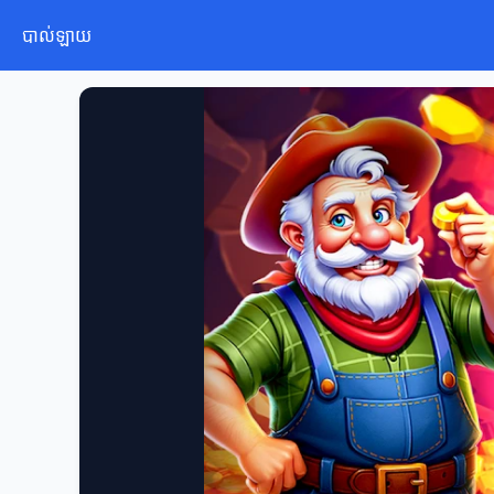
បាល់ឡាយ