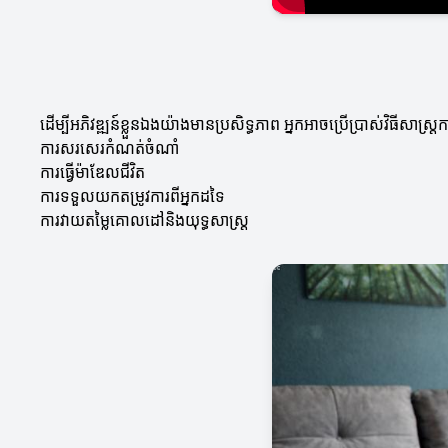
ដើម្បីអភិវឌ្ឍន៍ខ្លួនឯងយ៉ាងមានប្រសិទ្ធភាព អ្នកអាចប្រើប្រាស់វិធីសាស្ត្
ការសរសេរកំណត់ចំណាំ
ការធ្វើម៉ាឌែលជីវិត
ការទទួលយកតម្រូវការពីអ្នកដទៃ
ការវាយតម្លៃគោលដៅនិងយុទ្ធសាស្ត្រ