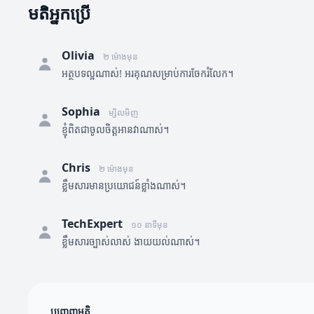
មតិអ្នកប្រើ
Olivia
២ ម៉ោងមុន
អត្ថបទល្អណាស់! អរគុណសម្រាប់ការចែករំលែក។
Sophia
ម្សិលមិញ
ខ្ញុំពិតជាចូលចិត្តអានវាណាស់។
Chris
២ ម៉ោងមុន
ខ្លឹមសារមានប្រយោជន៍ខ្លាំងណាស់។
TechExpert
១០ នាទីមុន
ខ្លឹមសារច្បាស់លាស់ ងាយយល់ណាស់។
បញ្ចេញមតិ