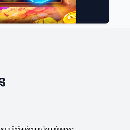
ួន
បន្នរបស់ខ្លួន និងកំណត់គោលដៅសម្រាប់អនាគត។