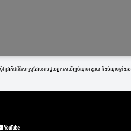
 ប៉ុន្តែវាក៏ជាវិធីសាស្ត្រដែលអាចជួយអ្នករកឃើញចំណុចខ្សោយ និងចំណុចខ្លាំងរ