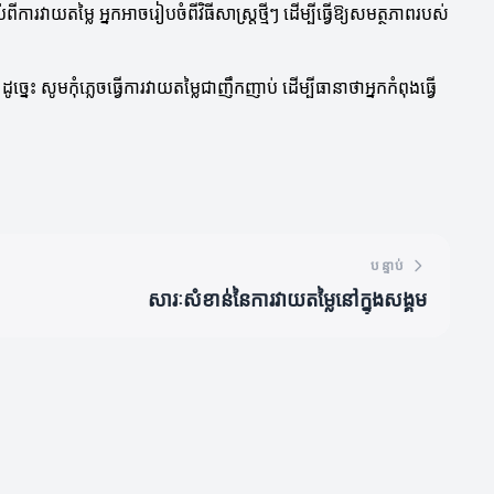
រវាយតម្លៃ អ្នកអាចរៀបចំពីវិធីសាស្ត្រថ្មីៗ ដើម្បីធ្វើឱ្យសមត្ថភាពរបស់
េះ សូមកុំភ្លេចធ្វើការវាយតម្លៃជាញឹកញាប់ ដើម្បីធានាថាអ្នកកំពុងធ្វើ
បន្ទាប់
សារៈសំខាន់នៃការវាយតម្លៃនៅក្នុងសង្គម