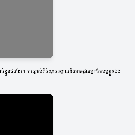
បស់ខ្លួនផងដែរ។ ការស្គាល់ពីចំណុចខ្សោយនឹងអាចជួយអ្នកកែលម្អខ្លួនឯង