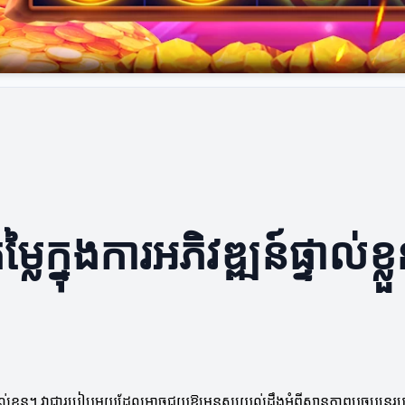
ក្នុងការអភិវឌ្ឍន៍ផ្ទាល់ខ្ល
ន៏ផ្ទាល់ខ្លួន។ វាជារបៀបមួយដែលអាចជួយឱ្យមនុស្សយល់ដឹងអំពីស្ថានភាពបច្ចុប្