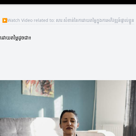
▶
Watch Video related to: សារៈសំខាន់នៃការវាយតម្លៃក្នុងការអភិវឌ្ឍន៍ផ្ទាល់ខ្លួន
រការវាយតម្លៃដូចជា៖