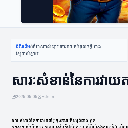
ទំព័រដើម
ព័ត៌មានបាល់ឡាយ
ការវាយតម្លៃ
សេចក្តីព្រាង
វិទ្យុបាល់ឡាយ
សារៈសំខាន់នៃការវាយតម្លៃ
2026-06-06
Admin
សារៈសំខាន់នៃការវាយតម្លៃក្នុងការអភិវឌ្ឍន៍ផ្ទាល់ខ្លួន
ក្នុងសង្គមទំនើបនេះ ការវាយតម្លៃគឺជាផ្នែកមួយសំខាន់ក្នុងការអភិវឌ្ឍ