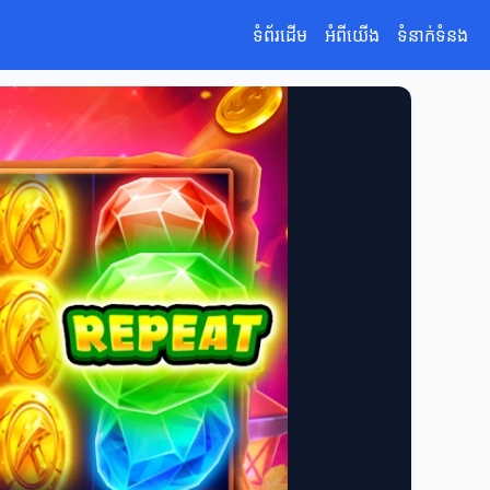
ទំព័រដើម
អំពីយើង
ទំនាក់ទំនង