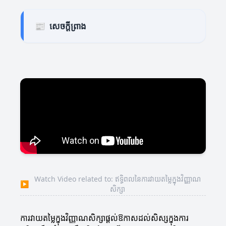
📰
សេចក្តីព្រាង
Watch Video related to: ឥទ្ធិពលនៃការវាយតម្លៃក្នុងវិញ្ញាណ
▶
សិក្សា
ការវាយតម្លៃក្នុងវិញ្ញាណសិក្សាផ្ដល់ឱកាសដល់សិស្សក្នុងការ