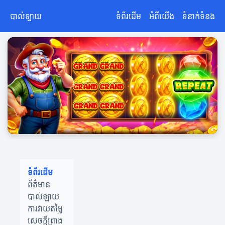
បាល់ឡាយ
ទំព័រដើម
អំពីយើង
ទំនាក់ទំនង
ទំព័រដើម
ព័ត៌មាន
បាល់ឡាយ
ការវាយតម្លៃ
សេចក្តីព្រាង