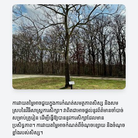
ការវាយតម្លៃអាចជួយក្នុងការកំណត់សមត្ថភាពសិស្ស និងសម
ស្របនៃវីធីសាស្ត្រការសិក្សា។ វាពិតជា​អាចផ្ដល់នូវព័ត៌មាន​ចាំបាច់
សម្រាប់គ្រូរៀន ដើម្បីធ្វើឱ្យបាននូវការសិក្សាដែលមាន
ប្រសិទ្ធភាព។ ការវាយតម្លៃអាចកំណត់ពីចំណុចខ្សោយ និងចំណុច
ខ្លាំងរបស់សិស្ស។