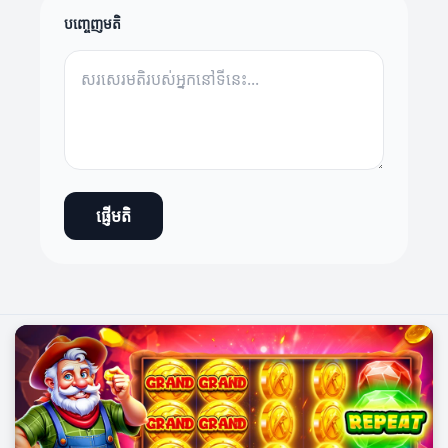
បញ្ចេញមតិ
ផ្ញើមតិ