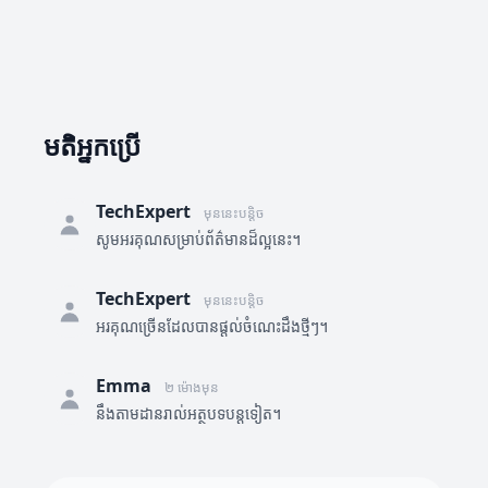
មតិអ្នកប្រើ
TechExpert
មុននេះបន្តិច
សូមអរគុណសម្រាប់ព័ត៌មានដ៏ល្អនេះ។
TechExpert
មុននេះបន្តិច
អរគុណច្រើនដែលបានផ្តល់ចំណេះដឹងថ្មីៗ។
Emma
២ ម៉ោងមុន
នឹងតាមដានរាល់អត្ថបទបន្តទៀត។