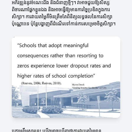
អភិវឌ្ឍន៍នូវចំណេះដឹង និងជំនាញថ្មីៗ។ វាអាចជួយឱ្យសិស្ស
ពិចារណាផ្នែកខ្លួនឯង និងអាចធ្វើឱ្យមានការច្នៃប្រឌិតក្នុងការ
សិក្សា។ ការវាយតម្លៃគឺមិនត្រឹមតែពិនិត្យលទ្ធផលនៃការសិក្សា
ប៉ុណ្ណោះទេ ប៉ុន្តែបង្ហាញពីដំណើរទៅកាន់ការសម្រេចចិត្តសិក្សា។
ក្រោមខ្លឹមសារនេះ យើងអាចឃើញថាការវាយតម្លៃមាន