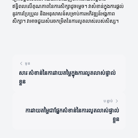
ឥទ្ធិពលលើគុណភាពនៃការសិក្សាដូចម្តេច។ វាសំខាន់ក្នុងការផ្ដល់
នូវការប្រែប្រួល និងអនុសាសន៍សម្រាប់ការអភិវឌ្ឍន៍អង្គភាព
សិក្សា។ វាអាចជួយសំរេចកម្រិតនៃការលូតលាស់របស់សិស្ស។
មុន
សារៈសំខាន់នៃការវាយតម្លៃក្នុងការលូតលាស់ផ្ទាល់
ខ្លួន
បន្ទាប់
ការវាយតម្លៃជាផ្នែកសំខាន់នៃការលូតលាស់ផ្ទាល់
ខ្លួន